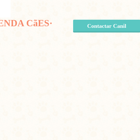
ENDA CãES·
Contactar Canil