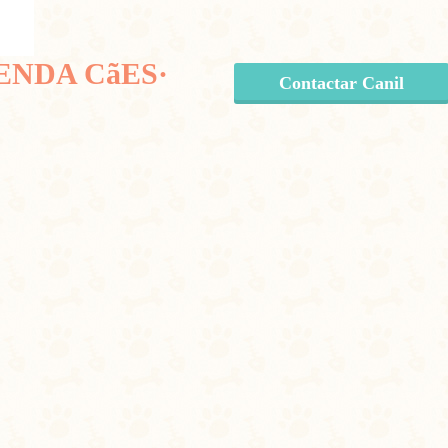
ENDA CãES·
Contactar Canil