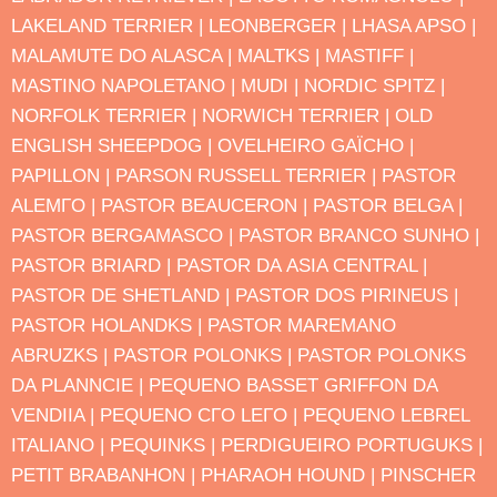
LAKELAND TERRIER |
LEONBERGER |
LHASA APSO |
MALAMUTE DO ALASCA |
MALTΚS |
MASTIFF |
MASTINO NAPOLETANO |
MUDI |
NORDIC SPITZ |
NORFOLK TERRIER |
NORWICH TERRIER |
OLD
ENGLISH SHEEPDOG |
OVELHEIRO GAΪCHO |
PAPILLON |
PARSON RUSSELL TERRIER |
PASTOR
ALEMΓO |
PASTOR BEAUCERON |
PASTOR BELGA |
PASTOR BERGAMASCO |
PASTOR BRANCO SUΝΗO |
PASTOR BRIARD |
PASTOR DA ΑSIA CENTRAL |
PASTOR DE SHETLAND |
PASTOR DOS PIRINEUS |
PASTOR HOLANDΚS |
PASTOR MAREMANO
ABRUZΚS |
PASTOR POLONΚS |
PASTOR POLONΚS
DA PLANΝCIE |
PEQUENO BASSET GRIFFON DA
VENDΙIA |
PEQUENO CΓO LEΓO |
PEQUENO LEBREL
ITALIANO |
PEQUINΚS |
PERDIGUEIRO PORTUGUΚS |
PETIT BRABANΗON |
PHARAOH HOUND |
PINSCHER