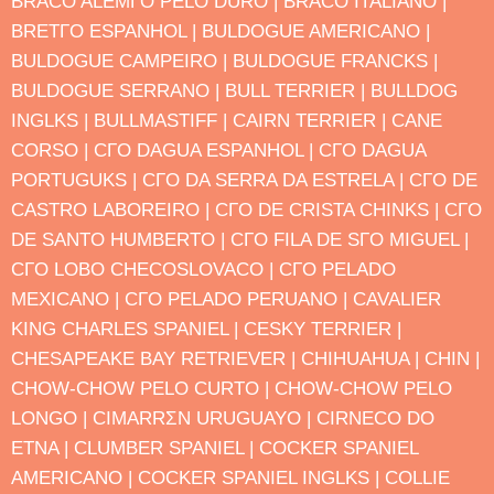
BRACO ALEMΓO PELO DURO |
BRACO ITALIANO |
BRETΓO ESPANHOL |
BULDOGUE AMERICANO |
BULDOGUE CAMPEIRO |
BULDOGUE FRANCΚS |
BULDOGUE SERRANO |
BULL TERRIER |
BULLDOG
INGLΚS |
BULLMASTIFF |
CAIRN TERRIER |
CANE
CORSO |
CΓO DΑGUA ESPANHOL |
CΓO DΑGUA
PORTUGUΚS |
CΓO DA SERRA DA ESTRELA |
CΓO DE
CASTRO LABOREIRO |
CΓO DE CRISTA CHINΚS |
CΓO
DE SANTO HUMBERTO |
CΓO FILA DE SΓO MIGUEL |
CΓO LOBO CHECOSLOVACO |
CΓO PELADO
MEXICANO |
CΓO PELADO PERUANO |
CAVALIER
KING CHARLES SPANIEL |
CESKY TERRIER |
CHESAPEAKE BAY RETRIEVER |
CHIHUAHUA |
CHIN |
CHOW-CHOW PELO CURTO |
CHOW-CHOW PELO
LONGO |
CIMARRΣN URUGUAYO |
CIRNECO DO
ETNA |
CLUMBER SPANIEL |
COCKER SPANIEL
AMERICANO |
COCKER SPANIEL INGLΚS |
COLLIE