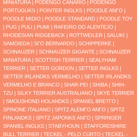
MINIATURA |
PODENGO CANΑRIO |
PODENGO
PORTUGUΚS |
POINTER INGLΚS |
POODLE ANΓO |
POODLE MΙDIO |
POODLE STANDARD |
POODLE TOY
|
PUG |
PULI |
PUMI |
RAFEIRO DO ALENTEJO |
RHODESIAN RIDGEBACK |
ROTTWEILER |
SALUKI |
SAMOIEDA |
SΓO BERNARDO |
SCHIPPERKE |
SCHNAUZER |
SCHNAUZER GIGANTE |
SCHNAUZER
MINIATURA |
SCOTTISH TERRIER |
SEALYHAM
TERRIER |
SETTER GORDON |
SETTER INGLΚS |
SETTER IRLANDΚS VERMELHO |
SETTER IRLANDΚS
VERMELHO E BRANCO |
SHAR-PEI |
SHIBA |
SHIH-
TZU |
SILKY TERRIER AUSTRALIANO |
SKYE TERRIER
|
SMOUSHOND HOLANDΚS |
SPANIEL BRETΓO |
SPINONE ITALIANO |
SPITZ ALEMΓO ANΓO |
SPITZ
FINLANDΚS |
SPITZ JAPONΚS ANΓO |
SPRINGER
SPANIEL INGLΚS |
STABYHOUN |
STAFFORDSHIRE
BULL TERRIER |
TECKEL - PELO CURTO |
TECKEL -