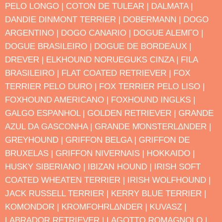
PELO LONGO |
COTON DE TULEAR |
DΑLMATA |
DANDIE DINMONT TERRIER |
DOBERMANN |
DOGO
ARGENTINO |
DOGO CANΑRIO |
DOGUE ALEMΓO |
DOGUE BRASILEIRO |
DOGUE DE BORDEAUX |
DREVER |
ELKHOUND NORUEGUΚS CINZA |
FILA
BRASILEIRO |
FLAT COATED RETRIEVER |
FOX
TERRIER PELO DURO |
FOX TERRIER PELO LISO |
FOXHOUND AMERICANO |
FOXHOUND INGLΚS |
GALGO ESPANHOL |
GOLDEN RETRIEVER |
GRANDE
AZUL DA GASCONHA |
GRANDE MΌNSTERLΔNDER |
GREYHOUND |
GRIFFON BELGA |
GRIFFON DE
BRUXELAS |
GRIFFON NIVERNAIS |
HOKKAIDO |
HUSKY SIBERIANO |
IBIZAN HOUND |
IRISH SOFT
COATED WHEATEN TERRIER |
IRISH WOLFHOUND |
JACK RUSSELL TERRIER |
KERRY BLUE TERRIER |
KOMONDOR |
KROMFOHRLΔNDER |
KUVASZ |
LABRADOR RETRIEVER |
LAGOTTO ROMAGNOLO |