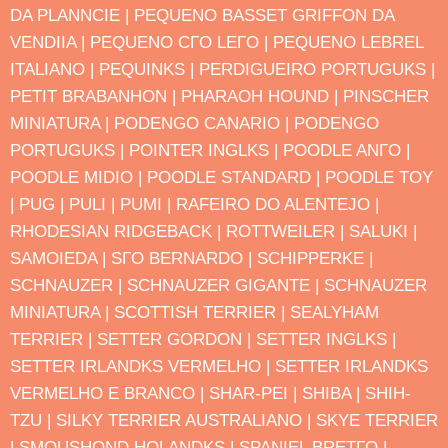
DA PLANΝCIE |
PEQUENO BASSET GRIFFON DA
VENDΙIA |
PEQUENO CΓO LEΓO |
PEQUENO LEBREL
ITALIANO |
PEQUINΚS |
PERDIGUEIRO PORTUGUΚS |
PETIT BRABANΗON |
PHARAOH HOUND |
PINSCHER
MINIATURA |
PODENGO CANΑRIO |
PODENGO
PORTUGUΚS |
POINTER INGLΚS |
POODLE ANΓO |
POODLE MΙDIO |
POODLE STANDARD |
POODLE TOY
|
PUG |
PULI |
PUMI |
RAFEIRO DO ALENTEJO |
RHODESIAN RIDGEBACK |
ROTTWEILER |
SALUKI |
SAMOIEDA |
SΓO BERNARDO |
SCHIPPERKE |
SCHNAUZER |
SCHNAUZER GIGANTE |
SCHNAUZER
MINIATURA |
SCOTTISH TERRIER |
SEALYHAM
TERRIER |
SETTER GORDON |
SETTER INGLΚS |
SETTER IRLANDΚS VERMELHO |
SETTER IRLANDΚS
VERMELHO E BRANCO |
SHAR-PEI |
SHIBA |
SHIH-
TZU |
SILKY TERRIER AUSTRALIANO |
SKYE TERRIER
|
SMOUSHOND HOLANDΚS |
SPANIEL BRETΓO |