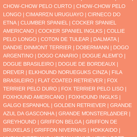
CHOW-CHOW PELO CURTO |
CHOW-CHOW PELO
LONGO |
CIMARRΣN URUGUAYO |
CIRNECO DO
ETNA |
CLUMBER SPANIEL |
COCKER SPANIEL
AMERICANO |
COCKER SPANIEL INGLΚS |
COLLIE
PELO LONGO |
COTON DE TULEAR |
DΑLMATA |
DANDIE DINMONT TERRIER |
DOBERMANN |
DOGO
ARGENTINO |
DOGO CANΑRIO |
DOGUE ALEMΓO |
DOGUE BRASILEIRO |
DOGUE DE BORDEAUX |
DREVER |
ELKHOUND NORUEGUΚS CINZA |
FILA
BRASILEIRO |
FLAT COATED RETRIEVER |
FOX
TERRIER PELO DURO |
FOX TERRIER PELO LISO |
FOXHOUND AMERICANO |
FOXHOUND INGLΚS |
GALGO ESPANHOL |
GOLDEN RETRIEVER |
GRANDE
AZUL DA GASCONHA |
GRANDE MΌNSTERLΔNDER |
GREYHOUND |
GRIFFON BELGA |
GRIFFON DE
BRUXELAS |
GRIFFON NIVERNAIS |
HOKKAIDO |