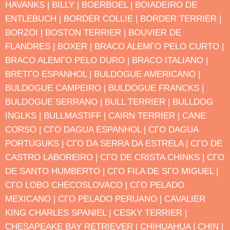
HAVANΚS |
BILLY |
BOERBOEL |
BOIADEIRO DE
ENTLEBUCH |
BORDER COLLIE |
BORDER TERRIER |
BORZOI |
BOSTON TERRIER |
BOUVIER DE
FLANDRES |
BOXER |
BRACO ALEMΓO PELO CURTO |
BRACO ALEMΓO PELO DURO |
BRACO ITALIANO |
BRETΓO ESPANHOL |
BULDOGUE AMERICANO |
BULDOGUE CAMPEIRO |
BULDOGUE FRANCΚS |
BULDOGUE SERRANO |
BULL TERRIER |
BULLDOG
INGLΚS |
BULLMASTIFF |
CAIRN TERRIER |
CANE
CORSO |
CΓO DΑGUA ESPANHOL |
CΓO DΑGUA
PORTUGUΚS |
CΓO DA SERRA DA ESTRELA |
CΓO DE
CASTRO LABOREIRO |
CΓO DE CRISTA CHINΚS |
CΓO
DE SANTO HUMBERTO |
CΓO FILA DE SΓO MIGUEL |
CΓO LOBO CHECOSLOVACO |
CΓO PELADO
MEXICANO |
CΓO PELADO PERUANO |
CAVALIER
KING CHARLES SPANIEL |
CESKY TERRIER |
CHESAPEAKE BAY RETRIEVER |
CHIHUAHUA |
CHIN |