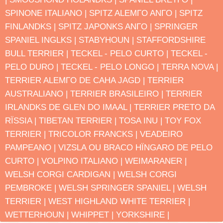
SPINONE ITALIANO |
SPITZ ALEMΓO ANΓO |
SPITZ
FINLANDΚS |
SPITZ JAPONΚS ANΓO |
SPRINGER
SPANIEL INGLΚS |
STABYHOUN |
STAFFORDSHIRE
BULL TERRIER |
TECKEL - PELO CURTO |
TECKEL -
PELO DURO |
TECKEL - PELO LONGO |
TERRA NOVA |
TERRIER ALEMΓO DE CAΗA JAGD |
TERRIER
AUSTRALIANO |
TERRIER BRASILEIRO |
TERRIER
IRLANDΚS DE GLEN DO IMAAL |
TERRIER PRETO DA
RΪSSIA |
TIBETAN TERRIER |
TOSA INU |
TOY FOX
TERRIER |
TRICOLOR FRANCΚS |
VEADEIRO
PAMPEANO |
VIZSLA OU BRACO HΪNGARO DE PELO
CURTO |
VOLPINO ITALIANO |
WEIMARANER |
WELSH CORGI CARDIGAN |
WELSH CORGI
PEMBROKE |
WELSH SPRINGER SPANIEL |
WELSH
TERRIER |
WEST HIGHLAND WHITE TERRIER |
WETTERHOUN |
WHIPPET |
YORKSHIRE |