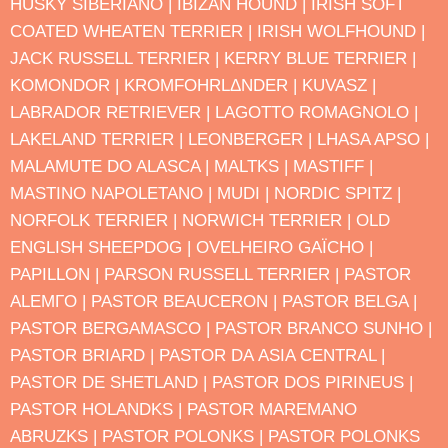
HUSKY SIBERIANO |
IBIZAN HOUND |
IRISH SOFT
COATED WHEATEN TERRIER |
IRISH WOLFHOUND |
JACK RUSSELL TERRIER |
KERRY BLUE TERRIER |
KOMONDOR |
KROMFOHRLΔNDER |
KUVASZ |
LABRADOR RETRIEVER |
LAGOTTO ROMAGNOLO |
LAKELAND TERRIER |
LEONBERGER |
LHASA APSO |
MALAMUTE DO ALASCA |
MALTΚS |
MASTIFF |
MASTINO NAPOLETANO |
MUDI |
NORDIC SPITZ |
NORFOLK TERRIER |
NORWICH TERRIER |
OLD
ENGLISH SHEEPDOG |
OVELHEIRO GAΪCHO |
PAPILLON |
PARSON RUSSELL TERRIER |
PASTOR
ALEMΓO |
PASTOR BEAUCERON |
PASTOR BELGA |
PASTOR BERGAMASCO |
PASTOR BRANCO SUΝΗO |
PASTOR BRIARD |
PASTOR DA ΑSIA CENTRAL |
PASTOR DE SHETLAND |
PASTOR DOS PIRINEUS |
PASTOR HOLANDΚS |
PASTOR MAREMANO
ABRUZΚS |
PASTOR POLONΚS |
PASTOR POLONΚS