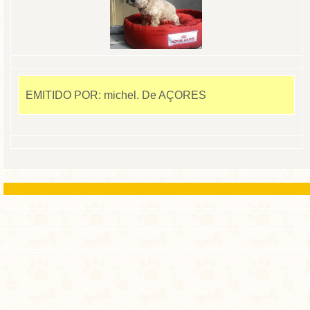
EMITIDO POR: michel. De AÇORES