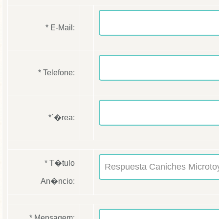
* E-Mail:
* Telefone:
*`�rea:
* T�tulo
An�ncio:
* Mensagem: