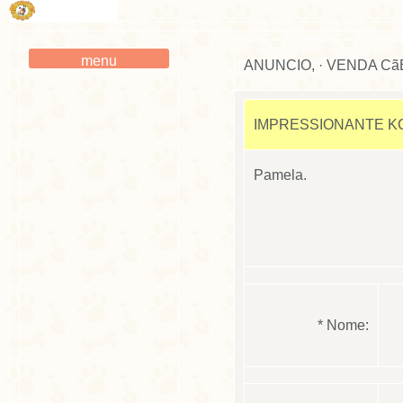
ANUNCIO, · VENDA Cã
Anuncios
VENDA CÃES
IMPRESSIONANTE KC
VENDA GATOS
Pamela.
ADOÇAO
* Nome: