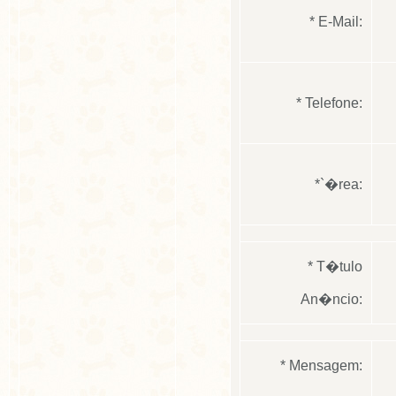
* E-Mail:
* Telefone:
*`�rea:
* T�tulo
An�ncio:
* Mensagem: